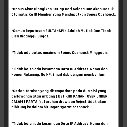
*Bonus Akan Dibagikan Setiap Hari Selasa Dan Akan Masuk
Otomatis Ke ID Member Yang Mendapatkan Bonus Cashback.
*Semua keputusan SULTANSPIN Adalah Mutlak Dan Tidak
Bisa Diganggu Gugat.
*Tidak ada batas maximum Bonus Cashback Mingguan.
*Tidak boleh ada kesamaan Data IP Address, Nama dan
Nomor Rekening, No HP, Email dsb dengan member lain
*Setiap taruhan yang ditempatkan pada dua sisi yang
berlawanan atau imbang ( BET KIRI KANAN , OVER UNDER
DALAM 1 PARTAI ) , Taruhan draw dan Reject tidak akan
dihitung ke dalam hitungan syarat cashback.
*Tidak boleh ada kesamaan Data IP Address, Nama dan