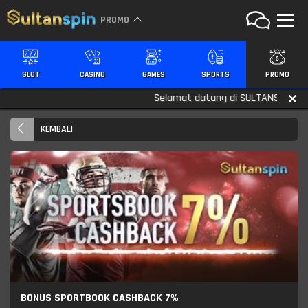
PROMO
SLOT
CASINO
GAMES
SPORTS
PROMO
Selamat datang di SULTANSPIN
KEMBALI
BONUS SPORTBOOK CASHBACK 7%